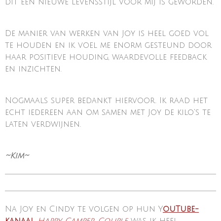
dit een nieuwe levensstijl voor mij is geworden.
De manier van werken van Joy is heel goed vol
te houden en ik voel me enorm gesteund door
haar positieve houding, waardevolle feedback
en inzichten.
Nogmaals super bedankt hiervoor. Ik raad het
echt iedereen aan om samen met Joy de kilo's te
laten verdwijnen.
~Kim~
Na Joy en Cindy te volgen op hun Y
ouTube-
kanaal
Happy Camper Couple
was ik heel